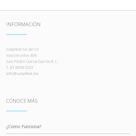
INFORMACIÓN
Solarlink SA de CV
Vasconcelos 404
San Pedro Garza García N. L.
T. 81 8338 3333
info@solarllink.mx
CONOCE MÁS
¿Como Funciona?